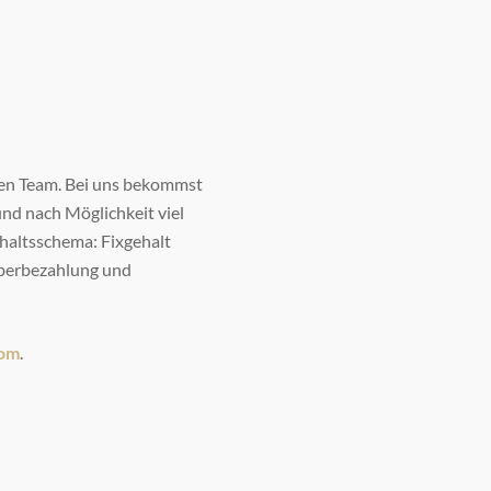
iven Team. Bei uns bekommst
nd nach Möglichkeit viel
ehaltsschema: Fixgehalt
 Überbezahlung und
com
.