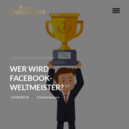
Gepostet von
Christoph Burger
WER WIRD
FACEBOOK-
WELTMEISTER?
14/08/2018
0 Kommentare