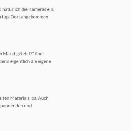
 natürlich die Kameras ein,
artup. Dort angekommen
m Markt gefehlt?” über
enn eigentlich die eigene
lten Materials los. Auch
r spannenden und