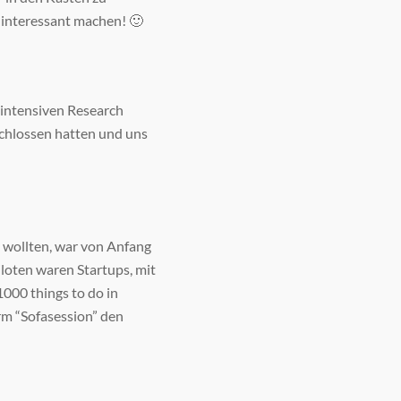
 interessant machen! 🙂
 intensiven Research
chlossen hatten und uns
n wollten, war von Anfang
loten waren Startups, mit
000 things to do in
rm “Sofasession” den