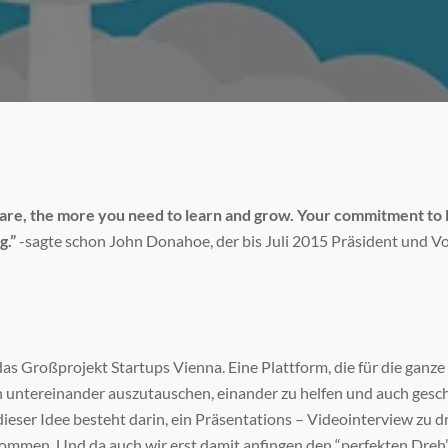
are, the more you need to learn and grow. Your commitment to l
g.”
-sagte schon John Donahoe, der bis Juli 2015 Präsident und V
as Großprojekt Startups Vienna. Eine Plattform, die für die gan
ich untereinander auszutauschen, einander zu helfen und auch gesc
 dieser Idee besteht darin, ein Präsentations – Videointerview zu 
ommen. Und da auch wir erst damit anfingen den “perfekten Dreh”