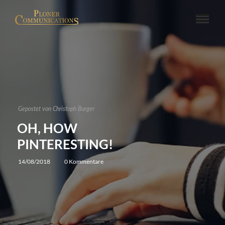
Gepostet von
Christoph Burger
OH, HOW
PINTERESTING!
14/08/2018
0 Kommentare