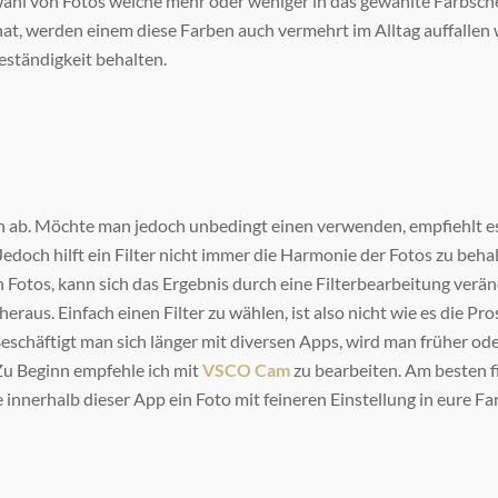
swahl von Fotos welche mehr oder weniger in das gewählte Farbsc
hat, werden einem diese Farben auch vermehrt im Alltag auffallen
eständigkeit behalten.
ern ab. Möchte man jedoch unbedingt einen verwenden, empfiehlt e
Jedoch hilft ein Filter nicht immer die Harmonie der Fotos zu behal
Fotos, kann sich das Ergebnis durch eine Filterbearbeitung veränd
eraus. Einfach einen Filter zu wählen, ist also nicht wie es die P
Beschäftigt man sich länger mit diversen Apps, wird man früher od
Zu Beginn empfehle ich mit
VSCO Cam
zu bearbeiten. Am besten f
e innerhalb dieser App ein Foto mit feineren Einstellung in eure 