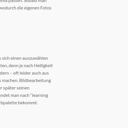
hema passen. Sobald man
 wodurch die eigenen Fotos
s sich einen auszuwählen
ten, denn je nach Helligkeit
ern – oft leider auch aus
ros machen. Bildbearbeitung
er später seinen
indet man nach “learning
Farbpalette bekommt.