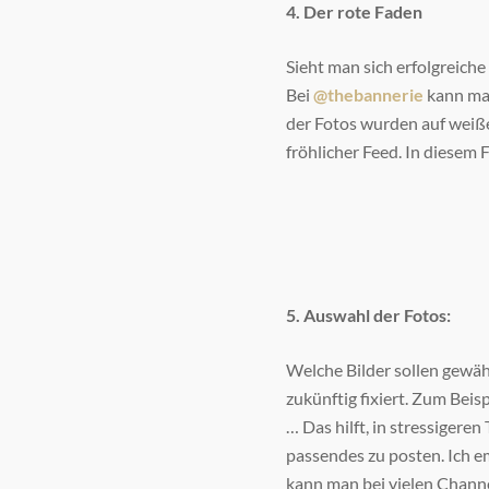
4. Der rote Faden
Sieht man sich erfolgreiche
Bei
@thebannerie
kann man
der Fotos wurden auf weißem
fröhlicher Feed. In diesem 
5. Auswahl der Fotos:
Welche Bilder sollen gewäh
zukünftig fixiert. Zum Beis
… Das hilft, in stressigere
passendes zu posten. Ich e
kann man bei vielen Channe