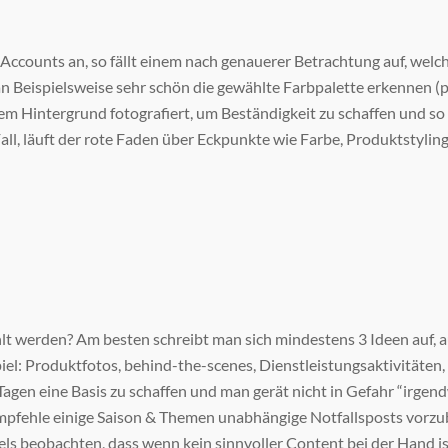
 Accounts an, so fällt einem nach genauerer Betrachtung auf, welc
 Beispielsweise sehr schön die gewählte Farbpalette erkennen (pi
 Hintergrund fotografiert, um Beständigkeit zu schaffen und so er
Fall, läuft der rote Faden über Eckpunkte wie Farbe, Produktstylin
lt werden? Am besten schreibt man sich mindestens 3 Ideen auf, 
piel: Produktfotos, behind-the-scenes, Dienstleistungsaktivitäten,
n Tagen eine Basis zu schaffen und man gerät nicht in Gefahr “irgen
mpfehle einige Saison & Themen unabhängige Notfallsposts vorzub
ls beobachten, dass wenn kein sinnvoller Content bei der Hand is