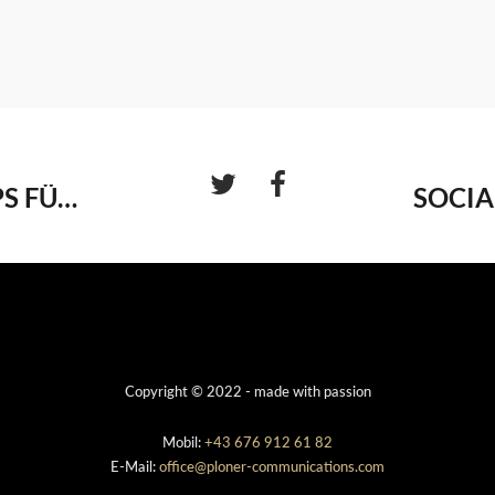
CONTENT IS KING – 10 TIPPS FÜR FACEBOOK-CONTENT
Copyright © 2022 - made with passion
Mobil:
+43 676 912 61 82
E-Mail:
office@ploner-communications.com